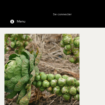
A C T U A
Se connecter
L I T É S
Menu