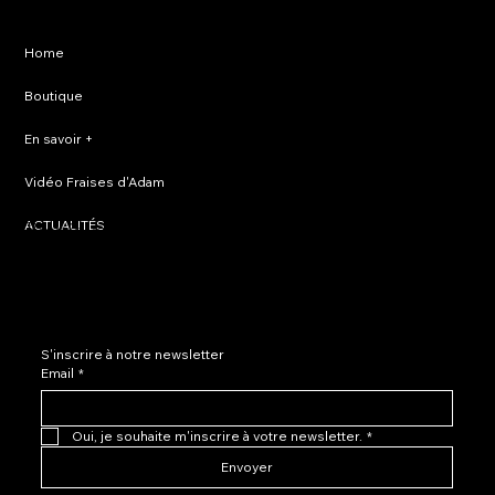
FAQ
Home
Privacy Policy
Boutique
Shipping Policy
En savoir +
Refund Policy
Vidéo Fraises d'Adam
Terms & Conditions
Accessibility Statement
Boutique
ACTUALITÉS
Professionnels
S'inscrire à notre newsletter
Email
*
Oui, je souhaite m'inscrire à votre newsletter.
*
Envoyer