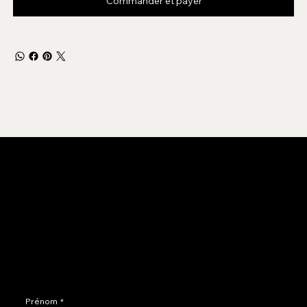
Commander et payer
Nous contacter ?
info@terresdadam.be
0484 85 55 18
Chaussée d'Andenne 115
4500 HUY
Prénom
*