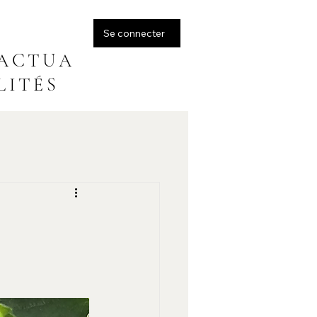
Se connecter
A C T U A
L I T É S